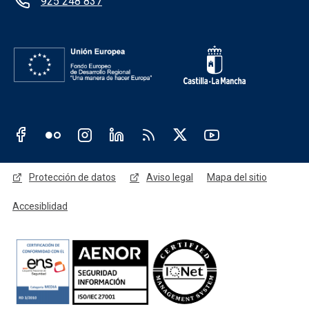
925 248 837
Redes sociales JCCM
Menú legal
Protección de datos
Aviso legal
Mapa del sitio
Accesiblidad