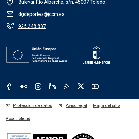
Información de la institución
Bulevar Río Alberche, s/n, 45007 Toledo
dgdeportes@jccm.es
925 248 837
Redes sociales JCCM
Menú legal
Protección de datos
Aviso legal
Mapa del sitio
Accesiblidad