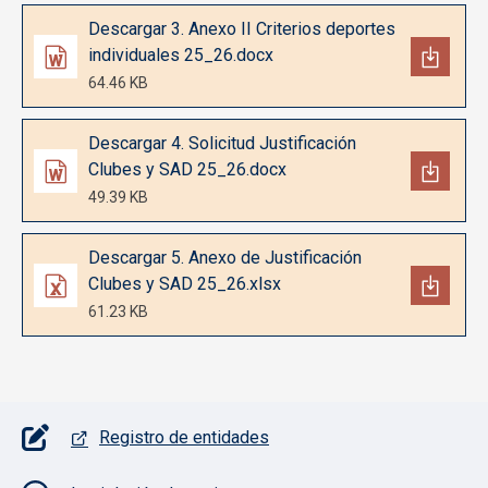
Documento
Descargar 3. Anexo II Criterios deportes
individuales 25_26.docx
64.46 KB
Documento
Descargar 4. Solicitud Justificación
Clubes y SAD 25_26.docx
49.39 KB
Documento
Descargar 5. Anexo de Justificación
Clubes y SAD 25_26.xlsx
61.23 KB
Pie de página con iconos
Registro de entidades