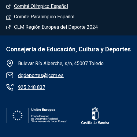
Comité Olímpico Español
Comité Paralímpico Español
CLM Región Europea del Deporte 2024
Consejería de Educación, Cultura y Deportes
Información de la institución
Bulevar Río Alberche, s/n, 45007 Toledo
dgdeportes@jccm.es
925 248 837