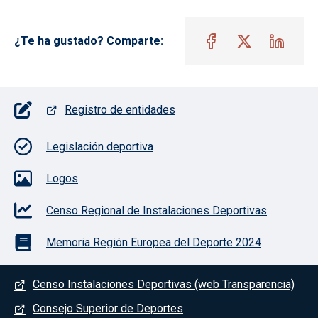
¿Te ha gustado? Comparte:
Pie de página con iconos
Registro de entidades
Legislación deportiva
Logos
Censo Regional de Instalaciones Deportivas
Memoria Región Europea del Deporte 2024
Menú del pie
Censo Instalaciones Deportivas (web Transparencia)
Consejo Superior de Deportes