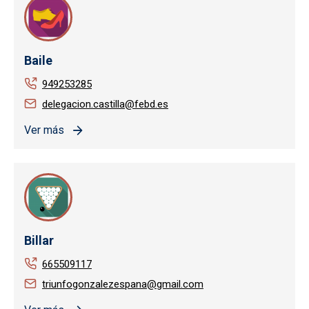
Baile
949253285
delegacion.castilla@febd.es
Ver más
Billar
665509117
triunfogonzalezespana@gmail.com