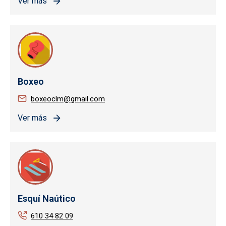
Ver más
Boxeo
boxeoclm@gmail.com
Ver más
Esquí Naútico
610 34 82 09