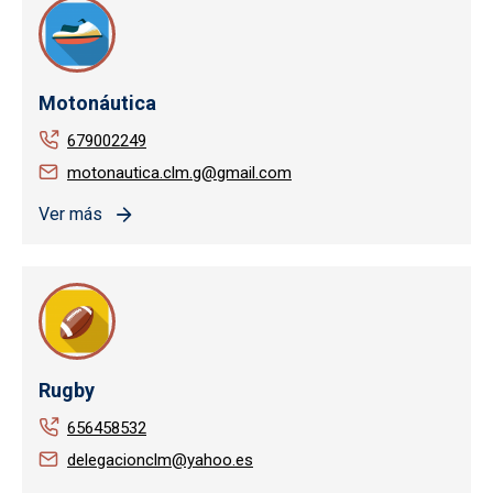
Motonáutica
679002249
motonautica.clm.g@gmail.com
Ver más
Rugby
656458532
delegacionclm@yahoo.es