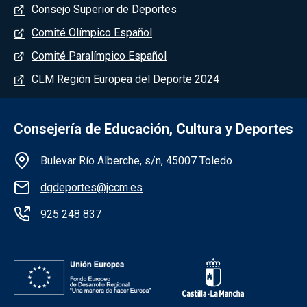
Consejo Superior de Deportes
Comité Olímpico Español
Comité Paralímpico Español
CLM Región Europea del Deporte 2024
Consejería de Educación, Cultura y Deportes
Información de la institución
Bulevar Río Alberche, s/n, 45007 Toledo
dgdeportes@jccm.es
925 248 837