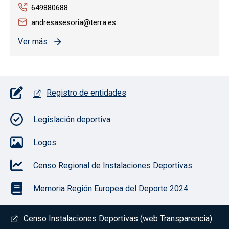
649880688
andresasesoria@terra.es
Ver más
Pie de página con iconos
Registro de entidades
Legislación deportiva
Logos
Censo Regional de Instalaciones Deportivas
Memoria Región Europea del Deporte 2024
Menú del pie
Censo Instalaciones Deportivas (web Transparencia)