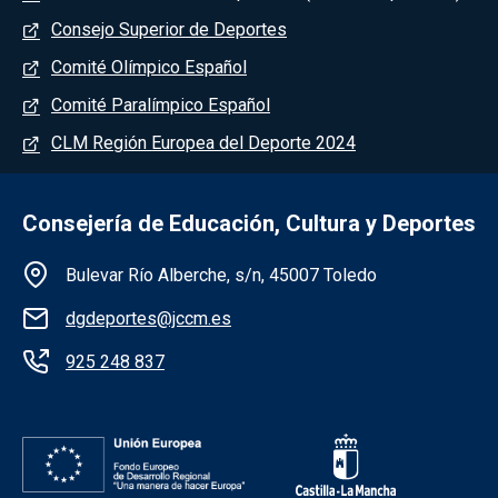
Consejo Superior de Deportes
Comité Olímpico Español
Comité Paralímpico Español
CLM Región Europea del Deporte 2024
Consejería de Educación, Cultura y Deportes
Información de la institución
Bulevar Río Alberche, s/n, 45007 Toledo
dgdeportes@jccm.es
925 248 837