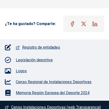
¿Te ha gustado? Comparte:
Pie de página con iconos
Registro de entidades
Legislación deportiva
Logos
Censo Regional de Instalaciones Deportivas
Memoria Región Europea del Deporte 2024
Menú del pie
Censo Instalaciones Deportivas (web Transparencia)