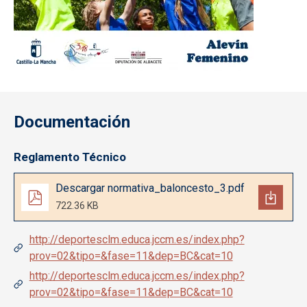
Documentación
Reglamento Técnico
Documento
Descargar normativa_baloncesto_3.pdf
722.36 KB
http://deportesclm.educa.jccm.es/index.php?
prov=02&tipo=&fase=11&dep=BC&cat=10
http://deportesclm.educa.jccm.es/index.php?
prov=02&tipo=&fase=11&dep=BC&cat=10