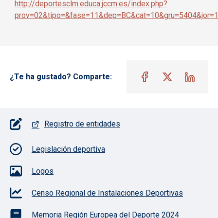
http://deportesclm.educa.jccm.es/index.php?
prov=02&tipo=&fase=11&dep=BC&cat=10&gru=5404&jor=
¿Te ha gustado? Comparte:
Pie de página con iconos
Registro de entidades
Legislación deportiva
Logos
Censo Regional de Instalaciones Deportivas
Memoria Región Europea del Deporte 2024