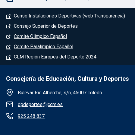
Menú del pie
Censo Instalaciones Deportivas (web Transparencia)
Consejo Superior de Deportes
Comité Olímpico Español
Comité Paralímpico Español
CLM Región Europea del Deporte 2024
Consejería de Educación, Cultura y Deportes
Información de la institución
Bulevar Río Alberche, s/n, 45007 Toledo
dgdeportes@jccm.es
925 248 837