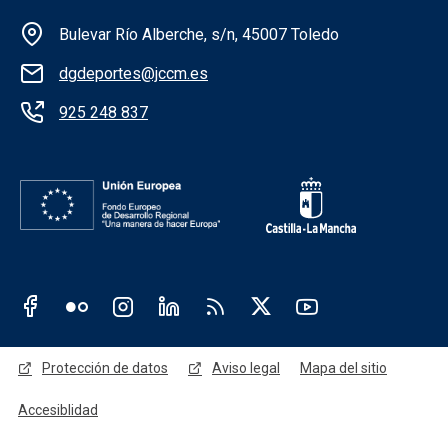
Información de la institución
Bulevar Río Alberche, s/n, 45007 Toledo
dgdeportes@jccm.es
925 248 837
Redes sociales JCCM
Menú legal
Protección de datos
Aviso legal
Mapa del sitio
Accesiblidad