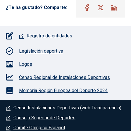
¿Te ha gustado? Comparte:
Pie de página con iconos
Registro de entidades
Legislación deportiva
Logos
Censo Regional de Instalaciones Deportivas
Memoria Región Europea del Deporte 2024
Menú del pie
Censo Instalaciones Deportivas (web Transparencia)
Consejo Superior de Deportes
Comité Olímpico Español