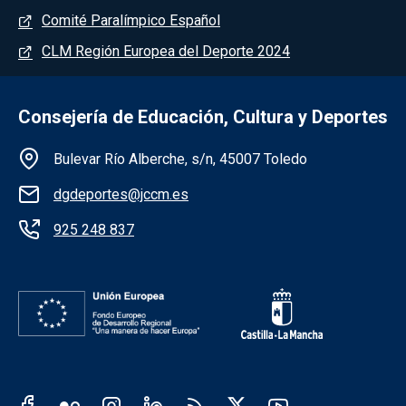
Comité Paralímpico Español
CLM Región Europea del Deporte 2024
Consejería de Educación, Cultura y Deportes
Información de la institución
Bulevar Río Alberche, s/n, 45007 Toledo
dgdeportes@jccm.es
925 248 837