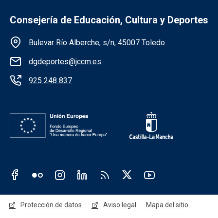
Consejería de Educación, Cultura y Deportes
Información de la institución
Bulevar Río Alberche, s/n, 45007 Toledo
dgdeportes@jccm.es
925 248 837
Redes sociales JCCM
Menú legal
Protección de datos
Aviso legal
Mapa del sitio