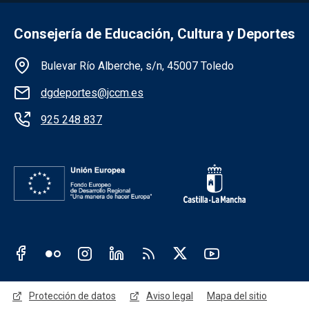
Consejería de Educación, Cultura y Deportes
Información de la institución
Bulevar Río Alberche, s/n, 45007 Toledo
dgdeportes@jccm.es
925 248 837
Redes sociales JCCM
Menú legal
Protección de datos
Aviso legal
Mapa del sitio