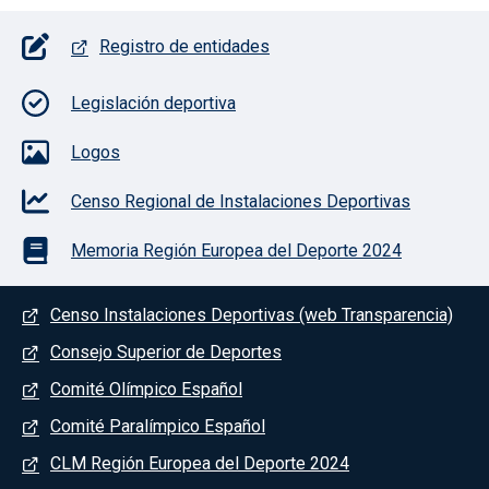
Pie de página con iconos
Registro de entidades
Legislación deportiva
Logos
Censo Regional de Instalaciones Deportivas
Memoria Región Europea del Deporte 2024
Menú del pie
Censo Instalaciones Deportivas (web Transparencia)
Consejo Superior de Deportes
Comité Olímpico Español
Comité Paralímpico Español
CLM Región Europea del Deporte 2024