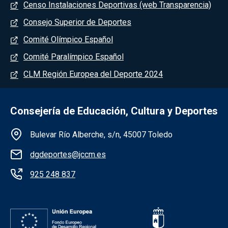
Menú del pie
Censo Instalaciones Deportivas (web Transparencia)
Consejo Superior de Deportes
Comité Olímpico Español
Comité Paralímpico Español
CLM Región Europea del Deporte 2024
Consejería de Educación, Cultura y Deportes
Información de la institución
Bulevar Río Alberche, s/n, 45007 Toledo
dgdeportes@jccm.es
925 248 837