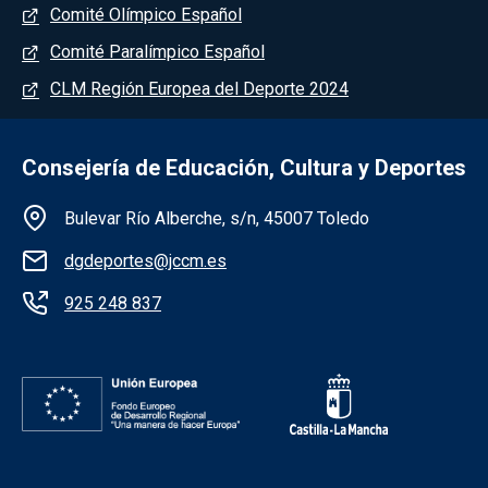
Comité Olímpico Español
Comité Paralímpico Español
CLM Región Europea del Deporte 2024
Consejería de Educación, Cultura y Deportes
Información de la institución
Bulevar Río Alberche, s/n, 45007 Toledo
dgdeportes@jccm.es
925 248 837