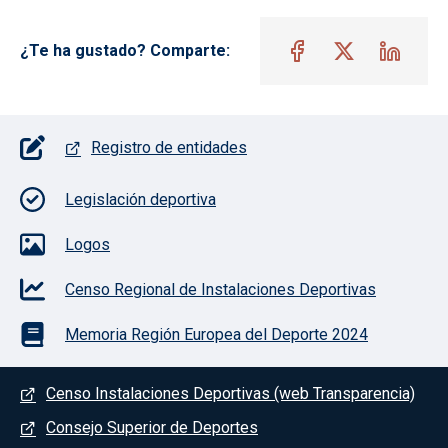
¿Te ha gustado? Comparte:
Pie de página con iconos
Registro de entidades
Legislación deportiva
Logos
Censo Regional de Instalaciones Deportivas
Memoria Región Europea del Deporte 2024
Menú del pie
Censo Instalaciones Deportivas (web Transparencia)
Consejo Superior de Deportes