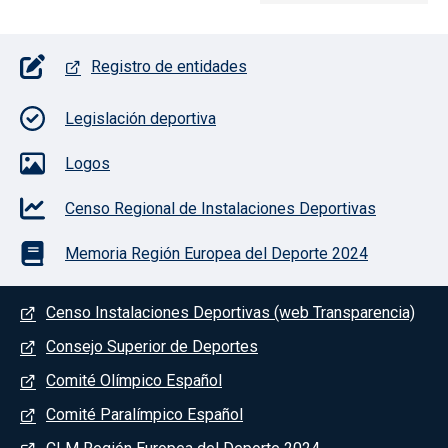
Pie de página con iconos
Registro de entidades
Legislación deportiva
Logos
Censo Regional de Instalaciones Deportivas
Memoria Región Europea del Deporte 2024
Menú del pie
Censo Instalaciones Deportivas (web Transparencia)
Consejo Superior de Deportes
Comité Olímpico Español
Comité Paralímpico Español