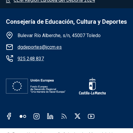
CLM Región Europea del Deporte 2024
Consejería de Educación, Cultura y Deportes
Información de la institución
Bulevar Río Alberche, s/n, 45007 Toledo
dgdeportes@jccm.es
925 248 837
Redes sociales JCCM
Menú legal