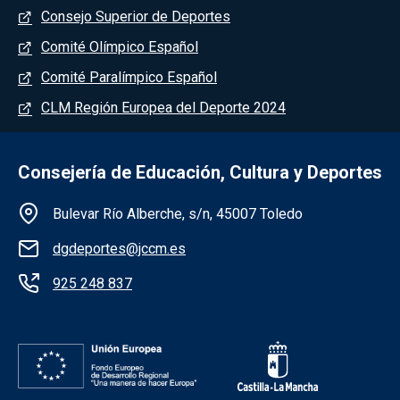
Consejo Superior de Deportes
Comité Olímpico Español
Comité Paralímpico Español
CLM Región Europea del Deporte 2024
Consejería de Educación, Cultura y Deportes
Información de la institución
Bulevar Río Alberche, s/n, 45007 Toledo
dgdeportes@jccm.es
925 248 837