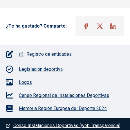
¿Te ha gustado? Comparte:
Pie de página con iconos
Registro de entidades
Legislación deportiva
Logos
Censo Regional de Instalaciones Deportivas
Memoria Región Europea del Deporte 2024
Menú del pie
Censo Instalaciones Deportivas (web Transparencia)