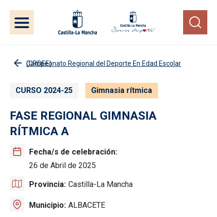
Pasar al contenido principal
Campeonato Regional del Deporte En Edad Escolar (CRDEE)
CURSO 2024-25
Gimnasia rítmica
FASE REGIONAL GIMNASIA
RÍTMICA A
Fecha/s de celebración
26 de Abril de 2025
Provincia
Castilla-La Mancha
Municipio
ALBACETE