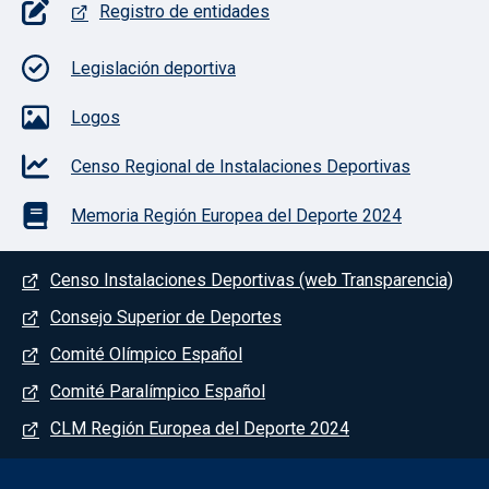
Pie de página con iconos
Registro de entidades
Legislación deportiva
Logos
Censo Regional de Instalaciones Deportivas
Memoria Región Europea del Deporte 2024
Menú del pie
Censo Instalaciones Deportivas (web Transparencia)
Consejo Superior de Deportes
Comité Olímpico Español
Comité Paralímpico Español
CLM Región Europea del Deporte 2024