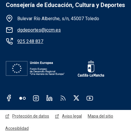
Consejería de Educación, Cultura y Deportes
Información de la institución
Bulevar Río Alberche, s/n, 45007 Toledo
dgdeportes@jccm.es
925 248 837
Redes sociales JCCM
Menú legal
Protección de datos
Aviso legal
Mapa del sitio
Accesiblidad