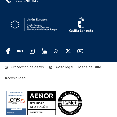
925 248 837
Redes sociales JCCM
Menú legal
Protección de datos
Aviso legal
Mapa del sitio
Accesiblidad