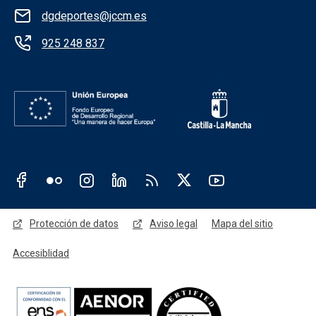
dgdeportes@jccm.es
925 248 837
Redes sociales JCCM
Menú legal
Protección de datos
Aviso legal
Mapa del sitio
Accesiblidad