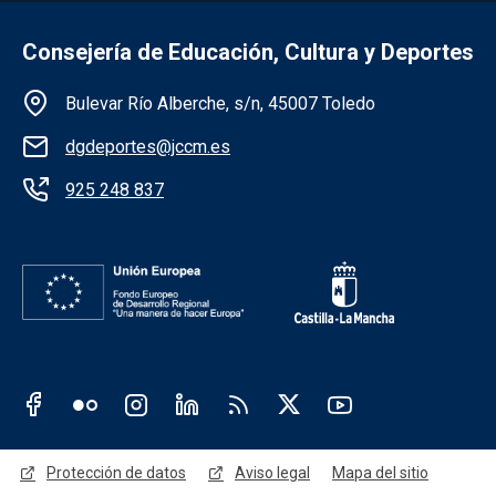
Consejería de Educación, Cultura y Deportes
Información de la institución
Bulevar Río Alberche, s/n, 45007 Toledo
dgdeportes@jccm.es
925 248 837
Redes sociales JCCM
Menú legal
Protección de datos
Aviso legal
Mapa del sitio