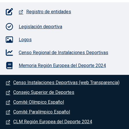
Pie de página con iconos
Registro de entidades
Legislación deportiva
Logos
Censo Regional de Instalaciones Deportivas
Memoria Región Europea del Deporte 2024
Menú del pie
Censo Instalaciones Deportivas (web Transparencia)
Consejo Superior de Deportes
Comité Olímpico Español
Comité Paralímpico Español
CLM Región Europea del Deporte 2024