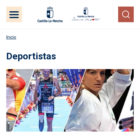
Pasar al contenido principal
Inicio
Deportistas