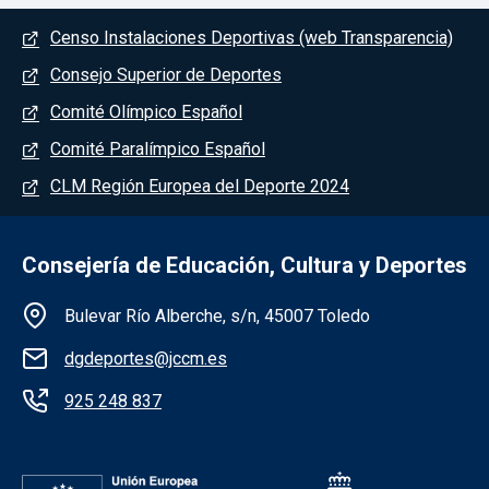
Menú del pie
Censo Instalaciones Deportivas (web Transparencia)
Consejo Superior de Deportes
Comité Olímpico Español
Comité Paralímpico Español
CLM Región Europea del Deporte 2024
Consejería de Educación, Cultura y Deportes
Información de la institución
Bulevar Río Alberche, s/n, 45007 Toledo
dgdeportes@jccm.es
925 248 837