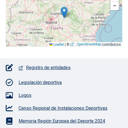
−
OpenStreetMap
Leaflet
|
©
contributors
Pie de página con iconos
Registro de entidades
Legislación deportiva
Logos
Censo Regional de Instalaciones Deportivas
Memoria Región Europea del Deporte 2024