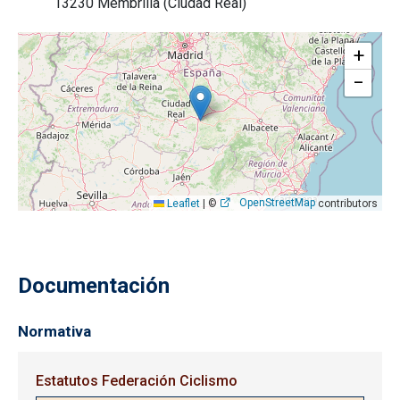
13230 Membrilla (Ciudad Real)
+
−
OpenStreetMap
Leaflet
|
©
contributors
Documentación
Normativa
Estatutos Federación Ciclismo