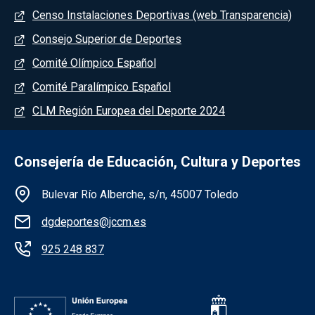
Menú del pie
Censo Instalaciones Deportivas (web Transparencia)
Consejo Superior de Deportes
Comité Olímpico Español
Comité Paralímpico Español
CLM Región Europea del Deporte 2024
Consejería de Educación, Cultura y Deportes
Información de la institución
Bulevar Río Alberche, s/n, 45007 Toledo
dgdeportes@jccm.es
925 248 837