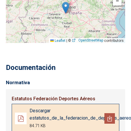
−
OpenStreetMap
Leaflet
|
©
contributors
Documentación
Normativa
Estatutos Federación Deportes Aéreos
Documento
Descargar
estatutos_de_la_federacion_de_deportes_aere
84.71 KB