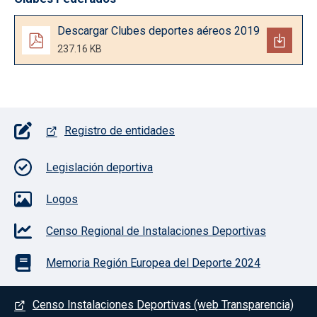
Documento
Descargar Clubes deportes aéreos 2019
237.16 KB
Pie de página con iconos
Registro de entidades
Legislación deportiva
Logos
Censo Regional de Instalaciones Deportivas
Memoria Región Europea del Deporte 2024
Menú del pie
Censo Instalaciones Deportivas (web Transparencia)