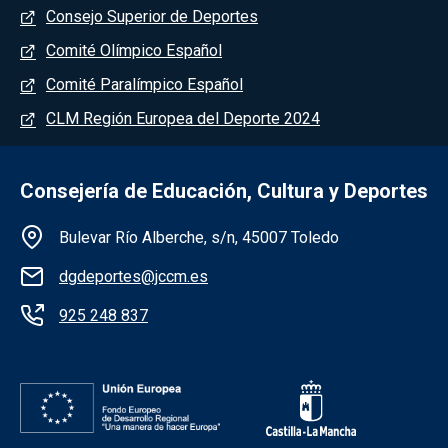
Consejo Superior de Deportes
Comité Olímpico Español
Comité Paralímpico Español
CLM Región Europea del Deporte 2024
Consejería de Educación, Cultura y Deportes
Información de la institución
Bulevar Río Alberche, s/n, 45007 Toledo
dgdeportes@jccm.es
925 248 837