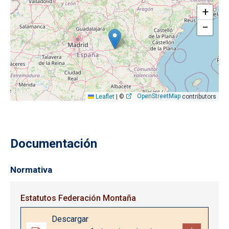
+
−
OpenStreetMap
Leaflet
|
©
contributors
Documentación
Normativa
Estatutos Federación Montaña
Documento
Descargar