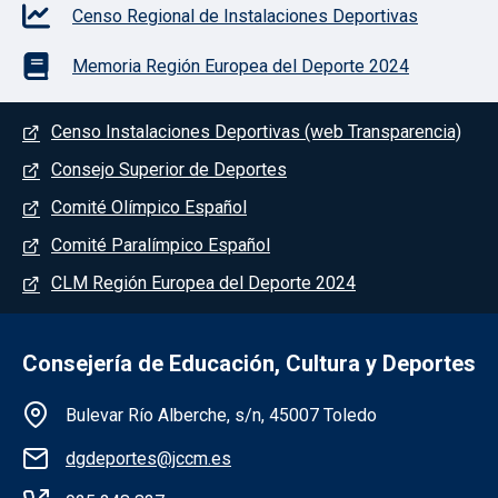
Censo Regional de Instalaciones Deportivas
Memoria Región Europea del Deporte 2024
Menú del pie
Censo Instalaciones Deportivas (web Transparencia)
Consejo Superior de Deportes
Comité Olímpico Español
Comité Paralímpico Español
CLM Región Europea del Deporte 2024
Consejería de Educación, Cultura y Deportes
Información de la institución
Bulevar Río Alberche, s/n, 45007 Toledo
dgdeportes@jccm.es