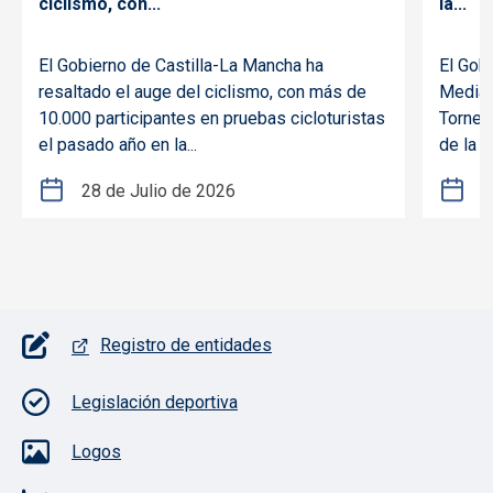
ciclismo, con...
la...
El Gobierno de Castilla-La Mancha ha
El Gob
resaltado el auge del ciclismo, con más de
Media 
10.000 participantes en pruebas cicloturistas
Torneo
el pasado año en la...
de la 
28 de Julio de 2026
2
Pie de página con iconos
Registro de entidades
Legislación deportiva
Logos