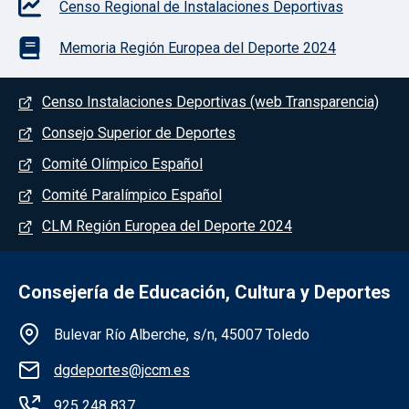
Censo Regional de Instalaciones Deportivas
Memoria Región Europea del Deporte 2024
Menú del pie
Censo Instalaciones Deportivas (web Transparencia)
Consejo Superior de Deportes
Comité Olímpico Español
Comité Paralímpico Español
CLM Región Europea del Deporte 2024
Consejería de Educación, Cultura y Deportes
Información de la institución
Bulevar Río Alberche, s/n, 45007 Toledo
dgdeportes@jccm.es
925 248 837