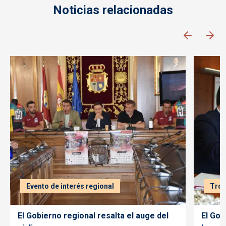
Noticias relacionadas
Evento de interés regional
Tro
El Gobierno regional resalta el auge del
El Gob