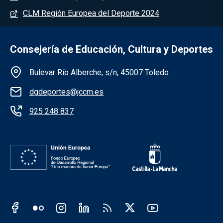
CLM Región Europea del Deporte 2024
Consejería de Educación, Cultura y Deportes
Información de la institución
Bulevar Río Alberche, s/n, 45007 Toledo
dgdeportes@jccm.es
925 248 837
Redes sociales JCCM