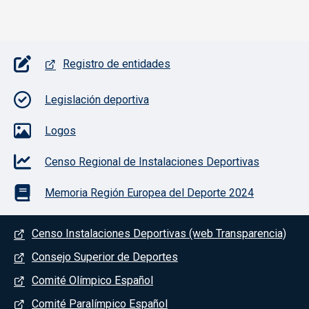
Pie de página con iconos
Registro de entidades
Legislación deportiva
Logos
Censo Regional de Instalaciones Deportivas
Memoria Región Europea del Deporte 2024
Menú del pie
Censo Instalaciones Deportivas (web Transparencia)
Consejo Superior de Deportes
Comité Olímpico Español
Comité Paralímpico Español