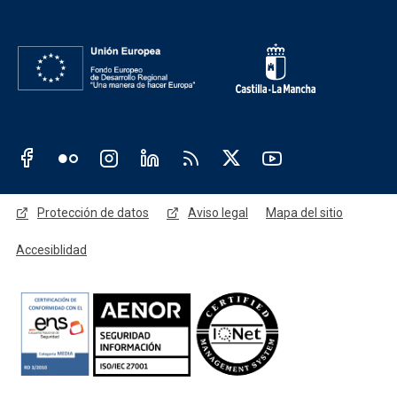
Redes sociales JCCM
Menú legal
Protección de datos
Aviso legal
Mapa del sitio
Accesiblidad