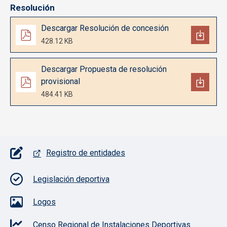
Resolución
Documento
Descargar Resolución de concesión
428.12 KB
Documento
Descargar Propuesta de resolución
provisional
484.41 KB
Pie de página con iconos
Registro de entidades
Legislación deportiva
Logos
Censo Regional de Instalaciones Deportivas