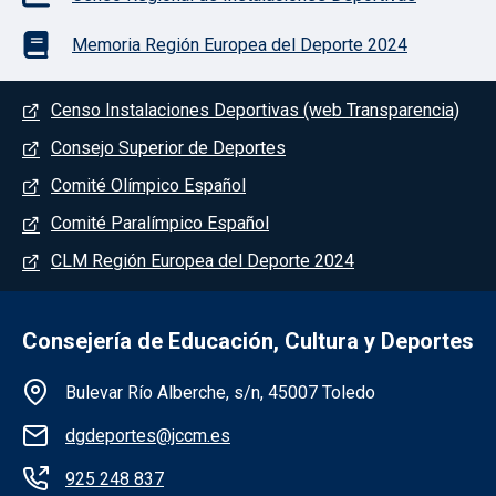
Memoria Región Europea del Deporte 2024
Menú del pie
Censo Instalaciones Deportivas (web Transparencia)
Consejo Superior de Deportes
Comité Olímpico Español
Comité Paralímpico Español
CLM Región Europea del Deporte 2024
Consejería de Educación, Cultura y Deportes
Información de la institución
Bulevar Río Alberche, s/n, 45007 Toledo
dgdeportes@jccm.es
925 248 837