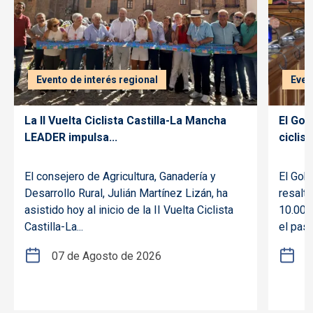
Evento de interés regional
Even
La II Vuelta Ciclista Castilla-La Mancha
El Gob
LEADER impulsa...
ciclism
El consejero de Agricultura, Ganadería y
El Gob
Desarrollo Rural, Julián Martínez Lizán, ha
resalt
asistido hoy al inicio de la II Vuelta Ciclista
10.000 
Castilla-La...
el pasa
07 de Agosto de 2026
2