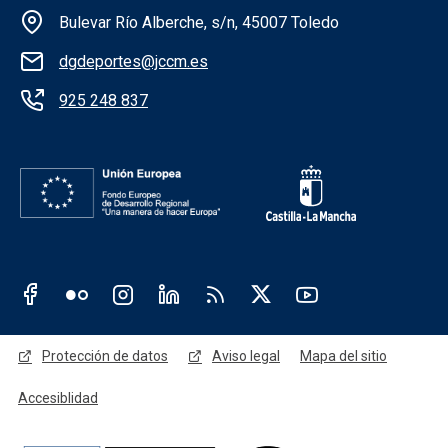
Información de la institución
Bulevar Río Alberche, s/n, 45007 Toledo
dgdeportes@jccm.es
925 248 837
Redes sociales JCCM
Menú legal
Protección de datos
Aviso legal
Mapa del sitio
Accesiblidad