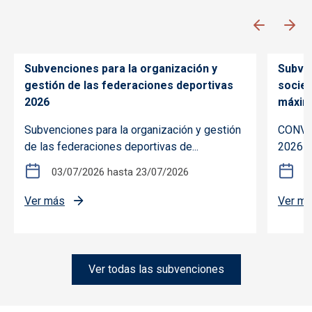
Subvenciones para la organización y
Subven
gestión de las federaciones deportivas
socie
2026
máxim
Subvenciones para la organización y gestión
CONVOC
de las federaciones deportivas de...
2026 s
03/07/2026
hasta
23/07/2026
2
el 2024
sobre Subvenciones para la organización y gestió
Ver más
Ver m
ón de eventos deportivos de especial interés en Castilla-La M
Ver todas las subvenciones