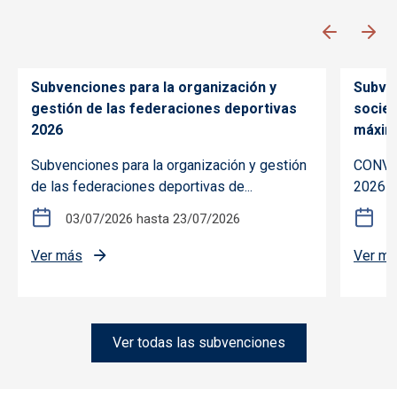
Subvenciones para la organización y
Subven
gestión de las federaciones deportivas
socie
2026
máxim
Subvenciones para la organización y gestión
CONVOC
de las federaciones deportivas de...
2026 s
03/07/2026
hasta
23/07/2026
2
el 2024
sobre Subvenciones para la organización y gestió
Ver más
Ver m
ón de eventos deportivos de especial interés en Castilla-La M
Ver todas las subvenciones