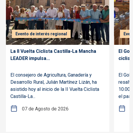
Evento de interés regional
Even
La II Vuelta Ciclista Castilla-La Mancha
El Gob
LEADER impulsa...
ciclism
El consejero de Agricultura, Ganadería y
El Gob
Desarrollo Rural, Julián Martínez Lizán, ha
resalt
asistido hoy al inicio de la II Vuelta Ciclista
10.000 
Castilla-La...
el pasa
07 de Agosto de 2026
2