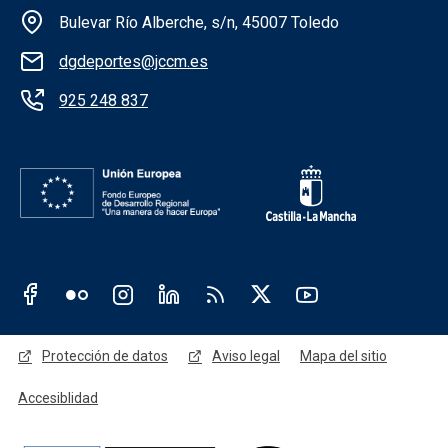
Información de la institución
Bulevar Río Alberche, s/n, 45007 Toledo
dgdeportes@jccm.es
925 248 837
Redes sociales JCCM
Menú legal
Protección de datos
Aviso legal
Mapa del sitio
Accesiblidad