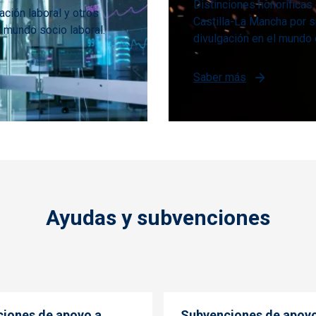
Distinciones honoríficas
ación laboral y otros
Castilla-La Mancha por s
l mundo socio laboral.
divulgación en el mundo 
Saber más
Ayudas y subvenciones
iones de apoyo a
Subvenciones de apoyo