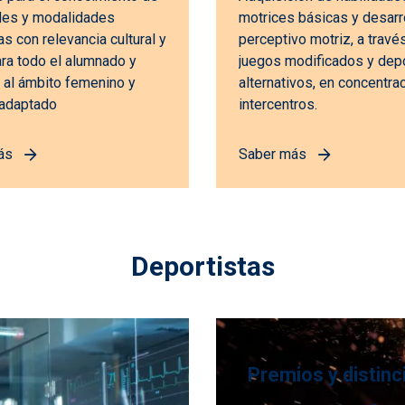
des y modalidades
motrices básicas y desarr
s con relevancia cultural y
perceptivo motriz, a travé
ara todo el alumnado y
juegos modificados y dep
s al ámbito femenino y
alternativos, en concentra
 adaptado
intercentros.
ás
Saber más
Deportistas
Premios y distinc