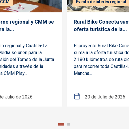
JCCM
Evento de interés regional
erno regional y CMM se
Rural Bike Conecta sum
a la...
oferta turística de la...
no regional y Castilla-La
El proyecto Rural Bike Con
edia se unen para la
suma a la oferta turística de
sión del Torneo de la Junta
2.180 kilómetros de ruta cic
idades a través de la
para recorrer toda Castilla-
a CMM Play...
Mancha...
de Julio de 2026
20 de Julio de 2026