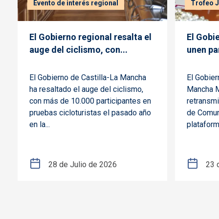
Evento de interés regional
Trofeo 
El Gobierno regional resalta el
El Gobi
auge del ciclismo, con...
unen par
El Gobierno de Castilla-La Mancha
El Gobier
ha resaltado el auge del ciclismo,
Mancha M
con más de 10.000 participantes en
retransmi
pruebas cicloturistas el pasado año
de Comun
en la...
plataform
28 de Julio de 2026
23 