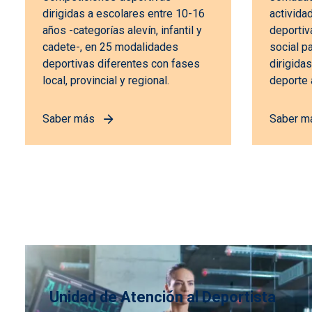
dirigidas a escolares entre 10-16
activida
años -categorías alevín, infantil y
deportiva
cadete-, en 25 modalidades
social p
deportivas diferentes con fases
dirigida
local, provincial y regional.
deporte
Saber más
Saber m
Unidad de Atención al Deportista