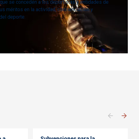
 que se conceden a los deportistas y entidades de
us méritos en la actividad, concienciación y
del deporte.
 a
Subvenciones para la