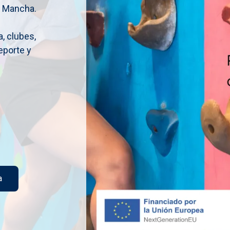
La Mancha.
, clubes,
eporte y
a