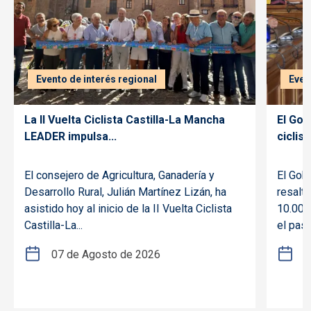
Evento de interés regional
Even
La II Vuelta Ciclista Castilla-La Mancha
El Gob
LEADER impulsa...
ciclism
El consejero de Agricultura, Ganadería y
El Gob
Desarrollo Rural, Julián Martínez Lizán, ha
resalt
asistido hoy al inicio de la II Vuelta Ciclista
10.000 
Castilla-La...
el pasa
07 de Agosto de 2026
2