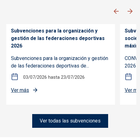
Subvenciones para la organización y
Subven
gestión de las federaciones deportivas
socie
2026
máxim
Subvenciones para la organización y gestión
CONVOC
de las federaciones deportivas de...
2026 s
03/07/2026
hasta
23/07/2026
2
el 2024
sobre Subvenciones para la organización y gestió
Ver más
Ver m
ón de eventos deportivos de especial interés en Castilla-La M
Ver todas las subvenciones