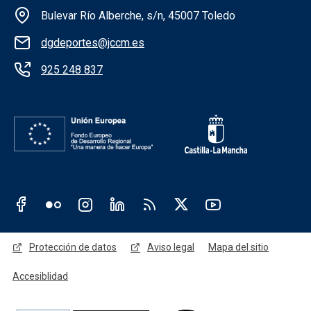
Información de la institución
Bulevar Río Alberche, s/n, 45007 Toledo
dgdeportes@jccm.es
925 248 837
Redes sociales JCCM
Menú legal
Protección de datos
Aviso legal
Mapa del sitio
Accesiblidad