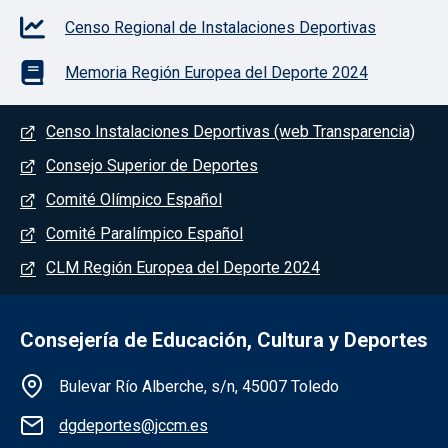
Censo Regional de Instalaciones Deportivas
Memoria Región Europea del Deporte 2024
Menú del pie
Censo Instalaciones Deportivas (web Transparencia)
Consejo Superior de Deportes
Comité Olímpico Español
Comité Paralímpico Español
CLM Región Europea del Deporte 2024
Consejería de Educación, Cultura y Deportes
Información de la institución
Bulevar Río Alberche, s/n, 45007 Toledo
dgdeportes@jccm.es