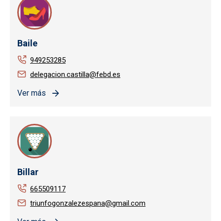
Baile
949253285
delegacion.castilla@febd.es
Ver más
Billar
665509117
triunfogonzalezespana@gmail.com