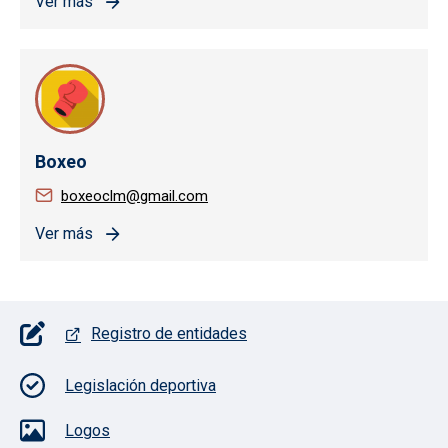
Ver más
Boxeo
boxeoclm@gmail.com
Ver más
Pie de página con iconos
Registro de entidades
Legislación deportiva
Logos