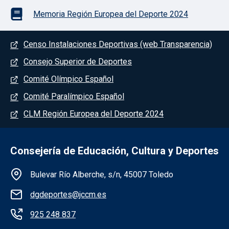
Memoria Región Europea del Deporte 2024
Menú del pie
Censo Instalaciones Deportivas (web Transparencia)
Consejo Superior de Deportes
Comité Olímpico Español
Comité Paralímpico Español
CLM Región Europea del Deporte 2024
Consejería de Educación, Cultura y Deportes
Información de la institución
Bulevar Río Alberche, s/n, 45007 Toledo
dgdeportes@jccm.es
925 248 837