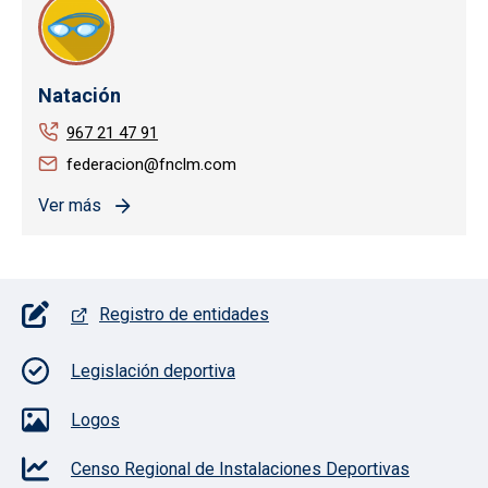
Natación
967 21 47 91
federacion@fnclm.com
Ver más
Pie de página con iconos
Registro de entidades
Legislación deportiva
Logos
Censo Regional de Instalaciones Deportivas