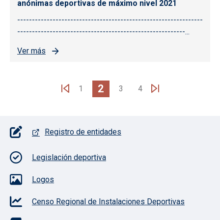
anónimas deportivas de máximo nivel 2021
---------------------------------------------------------------
---------------------------------------------------------...
Ver más
Paginación
2
1
3
4
Pie de página con iconos
Registro de entidades
Legislación deportiva
Logos
Censo Regional de Instalaciones Deportivas