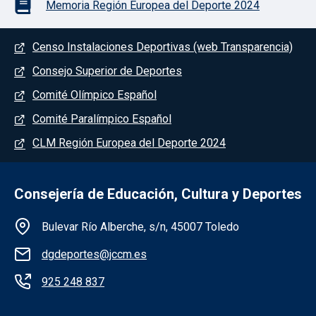
Memoria Región Europea del Deporte 2024
Menú del pie
Censo Instalaciones Deportivas (web Transparencia)
Consejo Superior de Deportes
Comité Olímpico Español
Comité Paralímpico Español
CLM Región Europea del Deporte 2024
Consejería de Educación, Cultura y Deportes
Información de la institución
Bulevar Río Alberche, s/n, 45007 Toledo
dgdeportes@jccm.es
925 248 837