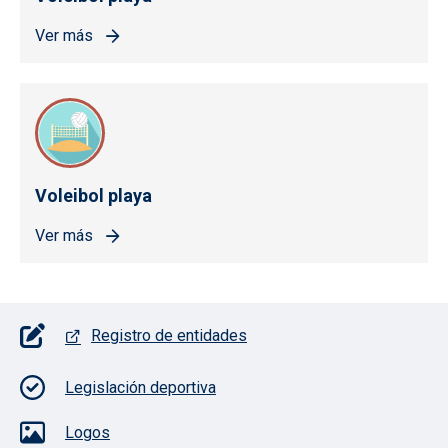
Ver más
Voleibol playa
Ver más
Pie de página con iconos
Registro de entidades
Legislación deportiva
Logos