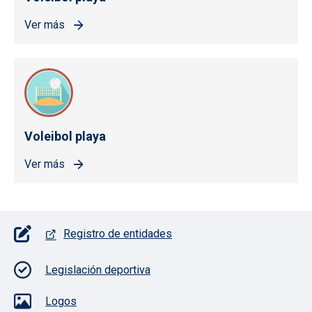
Ver más
Voleibol playa
Ver más
Pie de página con iconos
Registro de entidades
Legislación deportiva
Logos