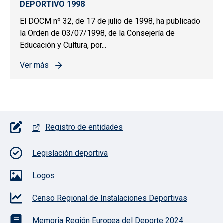
DEPORTIVO 1998
El DOCM nº 32, de 17 de julio de 1998, ha publicado
la Orden de 03/07/1998, de la Consejería de
Educación y Cultura, por...
Ver más
sobre PREMIOS Y DISTINCIONES AL MÉRITO DEPORTIV
Pie de página con iconos
Registro de entidades
Legislación deportiva
Logos
Censo Regional de Instalaciones Deportivas
Memoria Región Europea del Deporte 2024