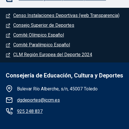
Menú del pie
Censo Instalaciones Deportivas (web Transparencia)
Consejo Superior de Deportes
Comité Olímpico Español
Comité Paralímpico Español
CLM Región Europea del Deporte 2024
Consejería de Educación, Cultura y Deportes
Información de la institución
Bulevar Río Alberche, s/n, 45007 Toledo
dgdeportes@jccm.es
925 248 837