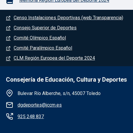
Memoria Región Europea del Deporte 2024
Menú del pie
Censo Instalaciones Deportivas (web Transparencia)
Consejo Superior de Deportes
Comité Olímpico Español
Comité Paralímpico Español
CLM Región Europea del Deporte 2024
Consejería de Educación, Cultura y Deportes
Información de la institución
Bulevar Río Alberche, s/n, 45007 Toledo
dgdeportes@jccm.es
925 248 837