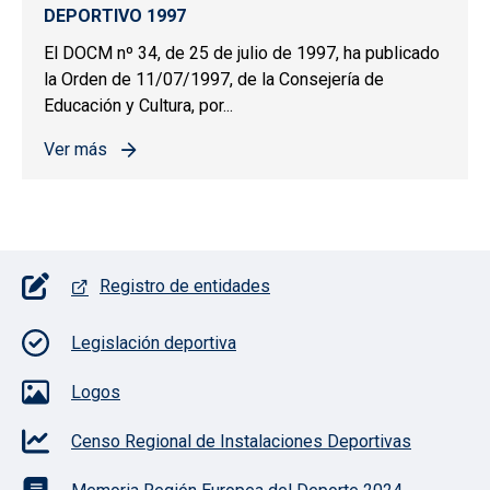
DEPORTIVO 1997
El DOCM nº 34, de 25 de julio de 1997, ha publicado
la Orden de 11/07/1997, de la Consejería de
Educación y Cultura, por...
Ver más
sobre PREMIOS Y DISTINCIONES AL MÉRITO DEPORTIV
Pie de página con iconos
Registro de entidades
Legislación deportiva
Logos
Censo Regional de Instalaciones Deportivas