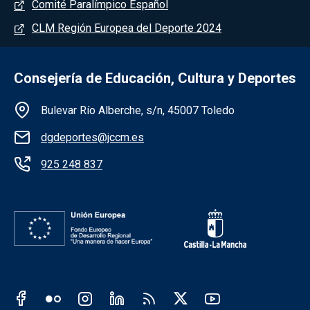
Comité Paralímpico Español
CLM Región Europea del Deporte 2024
Consejería de Educación, Cultura y Deportes
Información de la institución
Bulevar Río Alberche, s/n, 45007 Toledo
dgdeportes@jccm.es
925 248 837
Redes sociales JCCM