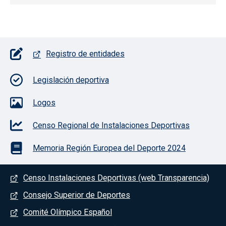
Pie de página con iconos
Registro de entidades
Legislación deportiva
Logos
Censo Regional de Instalaciones Deportivas
Memoria Región Europea del Deporte 2024
Menú del pie
Censo Instalaciones Deportivas (web Transparencia)
Consejo Superior de Deportes
Comité Olímpico Español