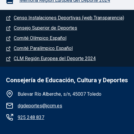
Memoria Región Europea del Deporte 2024
Menú del pie
Censo Instalaciones Deportivas (web Transparencia)
Consejo Superior de Deportes
Comité Olímpico Español
Comité Paralímpico Español
CLM Región Europea del Deporte 2024
Consejería de Educación, Cultura y Deportes
Información de la institución
Bulevar Río Alberche, s/n, 45007 Toledo
dgdeportes@jccm.es
925 248 837