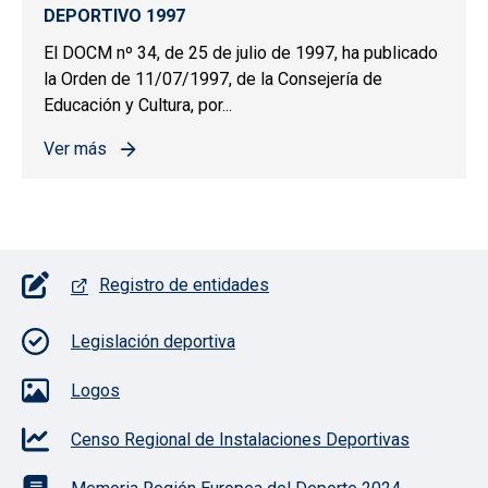
DEPORTIVO 1997
El DOCM nº 34, de 25 de julio de 1997, ha publicado
la Orden de 11/07/1997, de la Consejería de
Educación y Cultura, por...
Ver más
sobre PREMIOS Y DISTINCIONES AL MÉRITO DEPORTIV
Pie de página con iconos
Registro de entidades
Legislación deportiva
Logos
Censo Regional de Instalaciones Deportivas