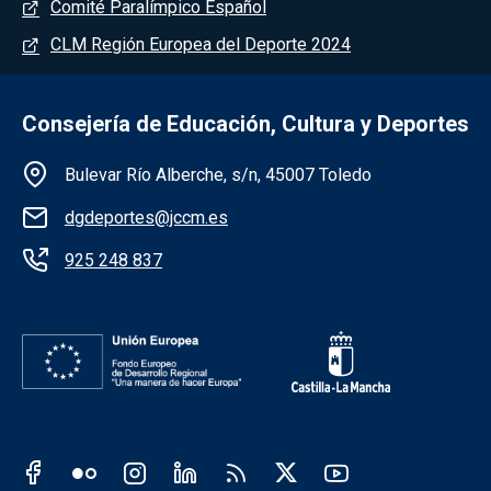
Comité Paralímpico Español
CLM Región Europea del Deporte 2024
Consejería de Educación, Cultura y Deportes
Información de la institución
Bulevar Río Alberche, s/n, 45007 Toledo
dgdeportes@jccm.es
925 248 837
Redes sociales JCCM