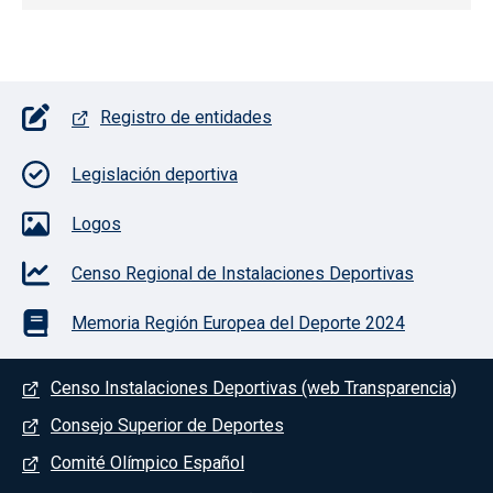
Pie de página con iconos
Registro de entidades
Legislación deportiva
Logos
Censo Regional de Instalaciones Deportivas
Memoria Región Europea del Deporte 2024
Menú del pie
Censo Instalaciones Deportivas (web Transparencia)
Consejo Superior de Deportes
Comité Olímpico Español